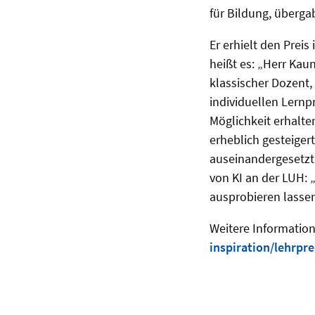
für Bildung, überg
Er erhielt den Preis
heißt es: „Herr Kau
klassischer Dozent,
individuellen Lernp
Möglichkeit erhalt
erheblich gesteiger
auseinandergesetzt
von KI an der LUH: 
ausprobieren lassen
Weitere Informatio
inspiration/lehrpre