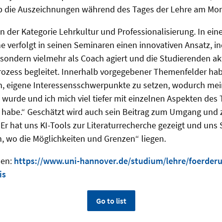
ab die Auszeichnungen während des Tages der Lehre am Mont
 in der Kategorie Lehrkultur und Professionalisierung. In ei
ne verfolgt in seinen Seminaren einen innovativen Ansatz, i
 sondern vielmehr als Coach agiert und die Studierenden akt
rozess begleitet. Innerhalb vorgegebener Themenfelder hab
en, eigene Interessensschwerpunkte zu setzen, wodurch mei
t wurde und ich mich viel tiefer mit einzelnen Aspekten de
 habe.“ Geschätzt wird auch sein Beitrag zum Umgang und
„Er hat uns KI-Tools zur Literaturrecherche gezeigt und uns
, wo die Möglichkeiten und Grenzen“ liegen.
nen:
https://www.uni-hannover.de/studium/lehre/foerder
is
Go to list