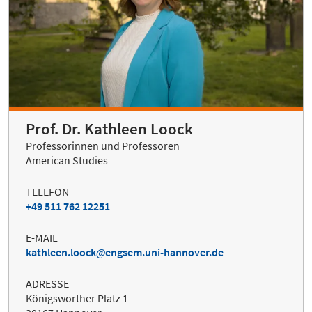
Prof. Dr. Kathleen Loock
Professorinnen und Professoren
American Studies
TELEFON
+49 511 762 12251
E-MAIL
kathleen.loock
engsem.uni-hannover.de
ADRESSE
Königsworther Platz 1