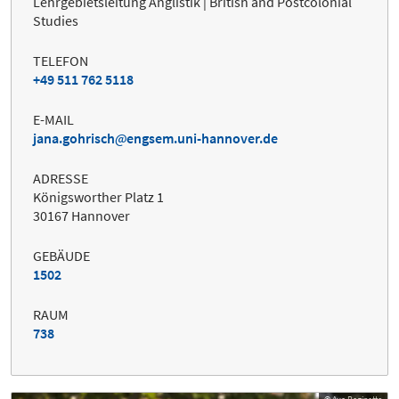
Lehrgebietsleitung Anglistik | British and Postcolonial
Studies
TELEFON
+49 511 762 5118
E-MAIL
jana.gohrisch
engsem.uni-hannover.de
ADRESSE
Königsworther Platz 1
30167 Hannover
GEBÄUDE
1502
RAUM
738