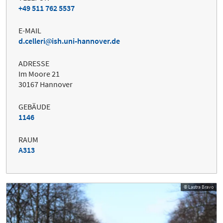
+49 511 762 5537
E-MAIL
d.celleri
ish.uni-hannover.de
ADRESSE
Im Moore 21
30167 Hannover
GEBÄUDE
1146
RAUM
A313
© Lastra Bravo