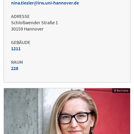
nina.tiesler
irw.uni-hannover.de
ADRESSE
Schloßwender Straße 1
30159 Hannover
GEBÄUDE
1211
RAUM
228
© Becklake