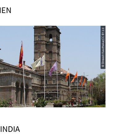
IEN
© Shreesh Kawthekar,CC BY 2.0
INDIA